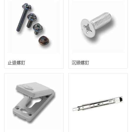
止退螺釘
沉頭螺釘