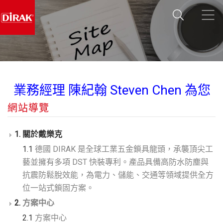
業務經理 陳紀翰 Steven Chen 為您
服務~~~ Line ID: 0933837082
網站導覽
Wechat: diraksales
1. 關於戴樂克
業務經理 陳紀翰 Steven Chen 為您
1.1
德國 DIRAK 是全球工業五金鎖具龍頭，承襲頂尖工
服務~~~ Line ID: 0933837082
藝並擁有多項 DST 快裝專利。產品具備高防水防塵與
Wechat: diraksales
抗震防鬆脫效能，為電力、儲能、交通等領域提供全方
位一站式鎖固方案。
2.
方案中心
2.1
方案中心