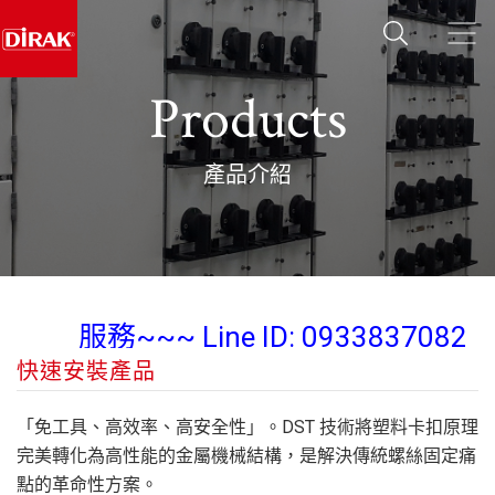
Products
產品介紹
業務經理 陳紀翰 Steven Chen 為您
服務~~~ Line ID: 0933837082
快速安裝產品
Wechat: diraksales
業務經理 陳紀翰 Steven Chen 為您
「免工具、高效率、高安全性」。DST 技術將塑料卡扣原理
服務~~~ Line ID: 0933837082
完美轉化為高性能的金屬機械結構，是解決傳統螺絲固定痛
點的革命性方案。
Wechat: diraksales