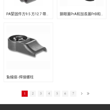
PA緊固件方9.5 方12.7 帶快速安
鎖眼蓋PrA和加長蓋PrB和PrC 帶快
紮線座-焊接螺柱
1
2
3
4
5
6
7