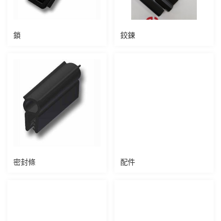
鎖
鉸鍊
密封條
配件