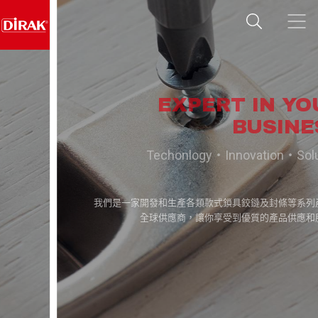
EXPERT IN YOUR
BUSINESS
Techonlogy・Innovation・Solution
我們是一家開發和生產各類款式鎖具鉸鏈及封條等系列產品
之
全球供應商，讓你享受到優質的產品供應和服務。