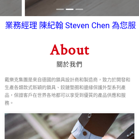
業務經理 陳紀翰 Steven Chen 為您服
務~~~ Line ID: 0933837082 Wechat:
About
diraksales
業務經理 陳紀翰 Steven Chen 為您服
關於我們
務~~~ Line ID: 0933837082 Wechat:
diraksales
戴樂克集團是來自德國的鎖具設計商和製造商，致力於開發和
生產各類款式新穎的鎖具、鉸鏈墊圈和邊緣保護外型系列產
品，保證客戶在世界各地都可以享受到優質的產品供應和服
務。