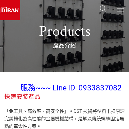
Products
產品介紹
業務經理 陳紀翰 Steven Chen 為您
服務~~~ Line ID: 0933837082
快速安裝產品
Wechat: diraksales
業務經理 陳紀翰 Steven Chen 為您
「免工具、高效率、高安全性」。DST 技術將塑料卡扣原理
服務~~~ Line ID: 0933837082
完美轉化為高性能的金屬機械結構，是解決傳統螺絲固定痛
點的革命性方案。
Wechat: diraksales