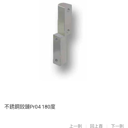
不銹鋼鉸鏈Pr04 180度
上一則
|
回上頁
|
下一則