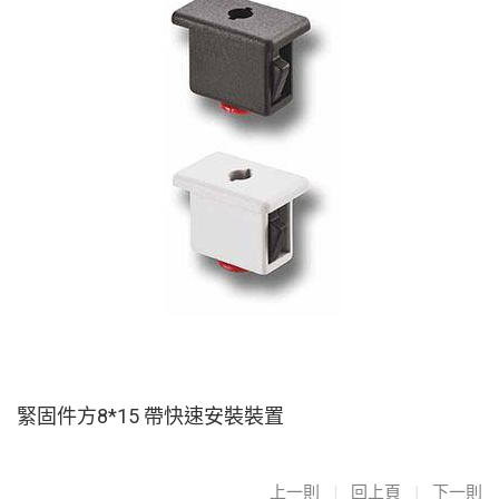
緊固件方8*15 帶快速安裝裝置
上一則
|
回上頁
|
下一則